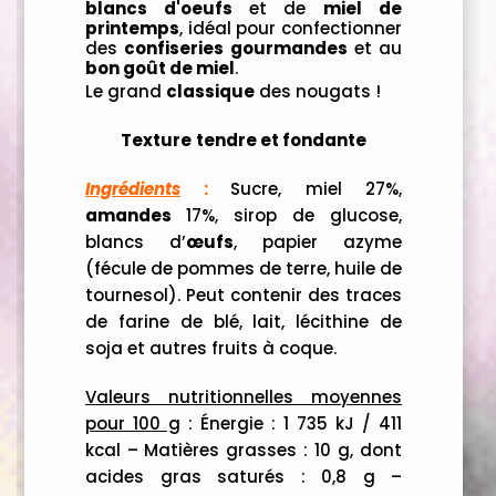
blancs d'oeufs
et de
miel de
printemps
, idéal pour confectionner
des
confiseries gourmandes
et au
bon goût de miel
.
Le grand
classique
des nougats !
Texture
tendre et fondante
Ingrédients
:
Sucre, miel 27%,
amandes
17%, sirop de glucose,
blancs d’
œufs
, papier azyme
(fécule de pommes de terre, huile de
tournesol). Peut contenir des traces
de farine de blé, lait, lécithine de
soja et autres fruits à coque.
Valeurs nutritionnelles moyennes
pour 100 g
:
Énergie : 1 735 kJ / 411
kcal –
Matières grasses : 10 g, dont
acides gras saturés : 0,8 g –